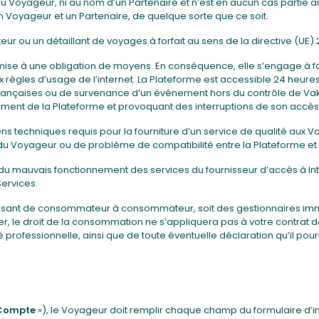
u Voyageur, ni au nom d’un Partenaire et n’est en aucun cas partie a
n Voyageur et un Partenaire, de quelque sorte que ce soit.
 ou un détaillant de voyages à forfait au sens de la directive (UE) 2
se à une obligation de moyens. En conséquence, elle s’engage à faire
x règles d’usage de l’internet. La Plateforme est accessible 24 heures
tions françaises ou de survenance d’un événement hors du contrôle de 
ment de la Plateforme et provoquant des interruptions de son accès
oyens techniques requis pour la fourniture d’un service de qualité aux 
du Voyageur ou de problème de compatibilité entre la Plateforme et 
 du mauvais fonctionnement des services du fournisseur d’accès à I
ervices.
 agissant de consommateur à consommateur, soit des gestionnaires im
r, le droit de la consommation ne s’appliquera pas à votre contrat de 
 professionnelle, ainsi que de toute éventuelle déclaration qu’il pour
Compte
»), le Voyageur doit remplir chaque champ du formulaire d’in