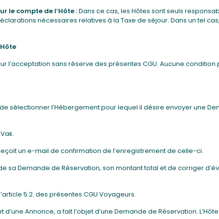
ur le compte de l’Hôte
:
Dans ce cas, les Hôtes sont seuls responsab
arations nécessaires relatives à la Taxe de séjour. Dans un tel cas,
’Hôte
ur l’acceptation sans réserve des présentes CGU. Aucune condition 
r de sélectionner l’Hébergement pour lequel il désire envoyer une D
-Vak.
eçoit un e-mail de confirmation de l’enregistrement de celle-ci.
tail de sa Demande de Réservation, son montant total et de corriger d
’article 5.2. des présentes CGU Voyageurs.
t d’une Annonce, a fait l’objet d’une Demande de Réservation. L’Hôte