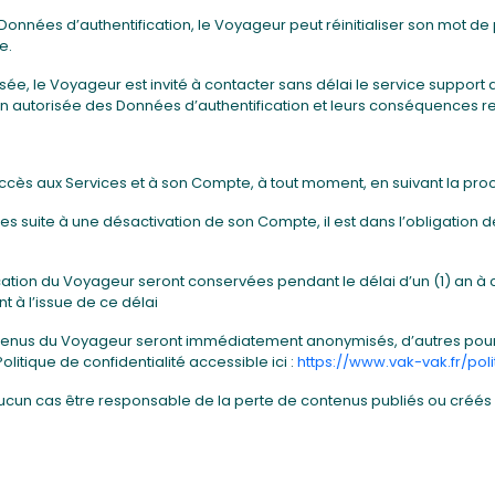
Données d’authentification, le Voyageur peut réinitialiser son mot de 
e.
sée, le Voyageur est invité à contacter sans délai le service support d
on autorisée des Données d’authentification et leurs conséquences r
ccès aux Services et à son Compte, à tout moment, en suivant la pro
es suite à une désactivation de son Compte, il est dans l’obligation 
ication du Voyageur seront conservées pendant le délai d’un (1) an 
 à l’issue de ce délai
ntenus du Voyageur seront immédiatement anonymisés, d’autres pour
itique de confidentialité accessible ici :
https://www.vak-vak.fr/poli
ucun cas être responsable de la perte de contenus publiés ou créés 