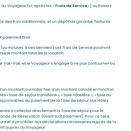
k au Voyageur (ci-après les «
Frais de Service
») au travers
 des frais additionnels, et un dépôt de garantie, facturés
t paiement final.
(ou incluses à ces derniers). Les Frais de Service pourront
e le montant total de la location.
par Vak-Vak, et le Voyageur s’engage à ne pas contourner ou
un montant journalier fixe, d’un montant calculé en fonction
axe de séjour transitoire », « taxe hôtelière », « taxe au
responsables du paiement de la Taxe de séjour aux Hôtes
née à collecter directement la Taxe de séjour pour le
emande de Réservation (avant tout paiement). Pour ce faire,
urs et à procéder aux déclarations nécessaires auprès de la
ement auprès du Voyageur.