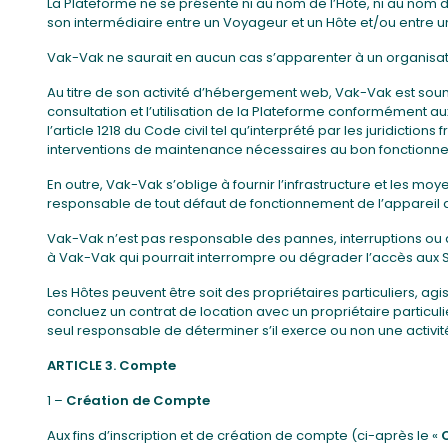
La Plateforme ne se présente ni au nom de l’Hôte, ni au nom d
son intermédiaire entre un Voyageur et un Hôte et/ou entre u
Vak-Vak ne saurait en aucun cas s’apparenter à un organisateur
Au titre de son activité d’hébergement web, Vak-Vak est soumi
consultation et l’utilisation de la Plateforme conformément au
l’article 1218 du Code civil tel qu’interprété par les juridic
interventions de maintenance nécessaires au bon fonctionne
En outre, Vak-Vak s’oblige à fournir l’infrastructure et les m
responsable de tout défaut de fonctionnement de l’appareil 
Vak-Vak n’est pas responsable des pannes, interruptions ou
à Vak-Vak qui pourrait interrompre ou dégrader l’accès aux S
Les Hôtes peuvent être soit des propriétaires particuliers,
concluez un contrat de location avec un propriétaire particulie
seul responsable de déterminer s’il exerce ou non une activité
ARTICLE 3. Compte
1 –
Création de Compte
Aux fins d’inscription et de création de compte (ci-après le «