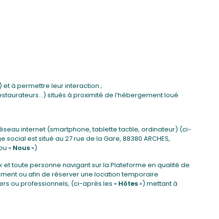
t à permettre leur interaction ;
restaurateurs…) situés à proximité de l’hébergement loué
seau internet (smartphone, tablette tactile, ordinateur) (ci-
ège social est situé au 27 rue de la Gare, 88380 ARCHES,
ou «
Nous
»).
k et toute personne navigant sur la Plateforme en qualité de
ement ou afin de réserver une location temporaire
ers ou professionnels, (ci-après les «
Hôtes
») mettant à