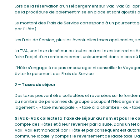
Lors de la réservation d’un Hébergement sur Vak-Vak (ci-apr
de la procédure de paiement mise en place et sont ajoutés au
Le montant des Frais de Service correspond à un pourcentage d
par l’Hôte).
Les Frais de Service, plus les éventuelles taxes applicables,
La TVA, une taxe de séjour ou toutes autres taxes indirectes é
faire l’objet d’un remboursement uniquement dans le cas où l
L’Hôte s’engage à ne pas encourager ni conseiller le Voyageu
éviter le paiement des Frais de Service.
2 –
Taxes de séjour
Des taxes peuvent être collectées et reversées sur le fondeme
du nombre de personnes du groupe occupant l’Hébergement ou d’
logement », « taxe municipale », « taxe à la chambre » ou « tax
Si Vak-Vak collecte la Taxe de séjour au nom et pour le co
compte des Hôtes et à leur reverser par la suite. Dans un tel
Vak-Vak est mandaté par l’Hôte et par conséquent est autori
commune locale, y compris le reversement de ladite taxe. Da