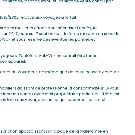
u contrat de location et/ou au contrat de vente conclu par
015/2302 relative aux voyages à forfait.
 ses meilleurs efforts pour sécuriser l’accès, la
 sur 24, 7 jours sur 7 sauf en cas de force majeure au sens de
Vak-Vak et sous réserve des éventuelles pannes et
.
Voyageurs. Toutefois, Vak-Vak ne saurait être tenue
son appareil.
nternet du Voyageur, de même que de toute cause extérieure
mobiliers agissant de professionnel à consommateur. Si vous
location conclu avec ledit propriétaire particulier. L’Hôte est
rait faire aux Voyageurs en ce qui concerne son statut.
scription apparaissant sur la page de la Plateforme en