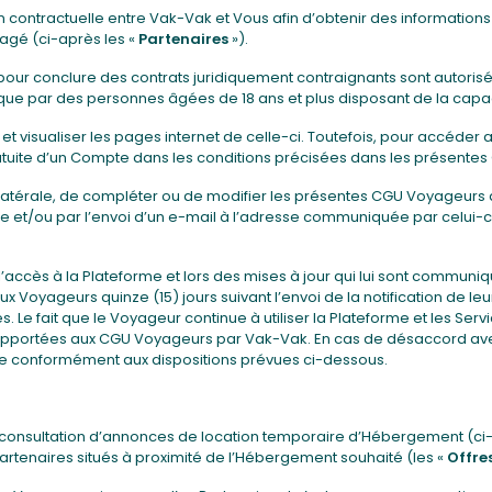
on contractuelle entre Vak-Vak et Vous afin d’obtenir des informatio
agé (ci-après les «
Partenaires
»).
 pour conclure des contrats juridiquement contraignants sont autori
 que par des personnes âgées de 18 ans et plus disposant de la capac
 et visualiser les pages internet de celle-ci. Toutefois, pour accéde
 gratuite d’un Compte dans les conditions précisées dans les présent
ilatérale, de compléter ou de modifier les présentes CGU Voyageurs 
me et/ou par l’envoi d’un e-mail à l’adresse communiquée par celui-
 l’accès à la Plateforme et lors des mises à jour qui lui sont commu
Voyageurs quinze (15) jours suivant l’envoi de la notification de le
Le fait que le Voyageur continue à utiliser la Plateforme et les Ser
 apportées aux CGU Voyageurs par Vak-Vak. En cas de désaccord ave
te conformément aux dispositions prévues ci-dessous.
 consultation d’annonces de location temporaire d’Hébergement (ci-
artenaires situés à proximité de l’Hébergement souhaité (les «
Offre