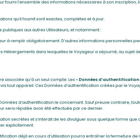
 fourni l’ensemble des informations nécessaires à son inscription, il 
ions qu’il fournit sont exactes, complètes et à jour.
 publiques aux autres Utilisateurs, et notamment :
ateur à remplir obligatoirement. D’autres informations personnelles pe
des Hébergements dans lesquelles le Voyageur a séjourné, au sujet de
re associée qu’à un seul compte. Les «
Données d’authentification
ia tout appareil. Ces Données d’authentification créées par le Voyag
 Données d’authentification le concernant. Sauf preuve contraire, to
ur sera réputée avoir été effectuée par ce dernier.
on secrètes et s’interdit de les divulguer sous quelque forme que ce s
er explicitement.
fication déjà en cours d’utilisation pourra entraîner la fermeture de