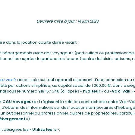
Dernière mise à jour : 14 juin 2023
e dans la location courte durée visant :
 d’hébergements avec des voyageurs (particuliers ou professionnels) e
onnelles auprès de partenaires locaux (centre de loisirs, artisans, 
k-vak.fr
accessible sur tout appareil disposant d’une connexion au ré
été par actions simplifiée, au capital social de 1 000,00 €, dont le si
al sous le numéro 918 157 546 (ci-après «
l’Editeur
» ou «
Vak-Vak
» 
 «
CGU Voyageurs
») régissent la relation contractuelle entre Vak-Va
n d’obtenir des informations sur des locations temporaires d’héberg
 un but personnel ou professionnel, auprès de propriétaires, particuli
Hébergement
»).
nt désignés les «
Utilisateurs
».