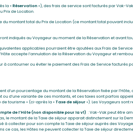
ès la «
Réservation
»), des frais de service sont facturés par Vak-Va
 Prix de Location.
u montant total du Prix de Location (ce montant total pouvant inclure
 seront indiqués au Voyageur au moment de la Réservation et avant tou
quivalentes applicables pourraient être ajoutées aux Frais de Service 
’Hôte accepte l’annulation de la Réservation du Voyageur et rembours
r à contourner ou éviter le paiement des Frais de Service facturés 
nt d’un pourcentage du montant de la Réservation fixée par l’Hôte, d’
une variante de ces montants, et ces taxes sont parfois appelées « t
e de tourisme » (ci-après la «
Taxe de séjour
»). Les Voyageurs sont 
mpte de l’Hôte (non disponible pour la v1)
: Vak-Vak peut être ame
 cas, le montant de la Taxe de séjour apparait distinctement sur la D
sé à collecter pour son compte la Taxe de séjour auprès des Voyage
ns ce cas, les Hôtes ne peuvent collecter la Taxe de séjour direct