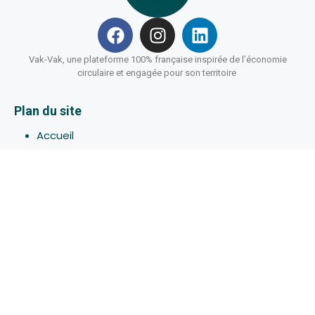
Vak-Vak, une plateforme 100% française inspirée de l’économie
circulaire et engagée pour son territoire
Plan du site
Accueil
Hébergements
Bons-plans
Activites
Devenir Hôte
À propos de Vak-Vak
Connexion
Inscription
Assistance