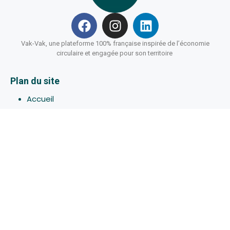
Vak-Vak, une plateforme 100% française inspirée de l’économie
circulaire et engagée pour son territoire
Plan du site
Accueil
Hébergements
Bons-plans
Activites
Devenir Hôte
À propos de Vak-Vak
Connexion
Inscription
Assistance