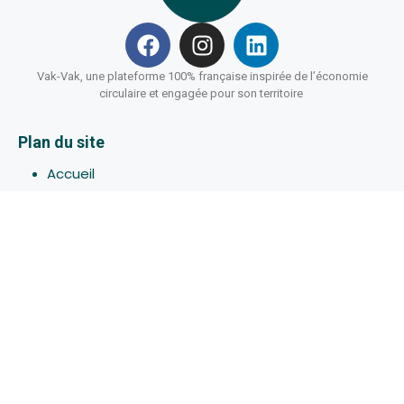
Vak-Vak, une plateforme 100% française inspirée de l’économie
circulaire et engagée pour son territoire
Plan du site
Accueil
Hébergements
Bons-plans
Activites
Devenir Hôte
À propos de Vak-Vak
Connexion
Inscription
Assistance