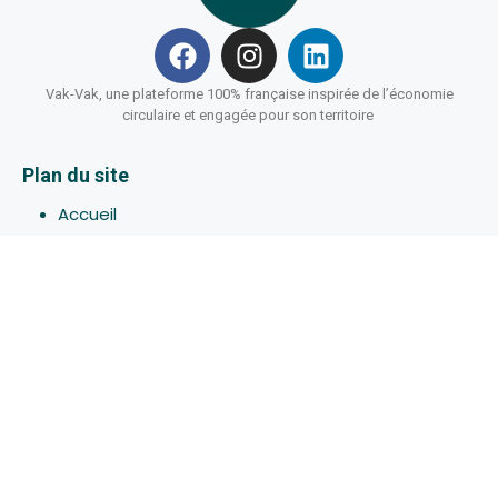
Vak-Vak, une plateforme 100% française inspirée de l’économie
circulaire et engagée pour son territoire
Plan du site
Accueil
Hébergements
Bons-plans
Activites
Devenir Hôte
À propos de Vak-Vak
Connexion
Inscription
Assistance