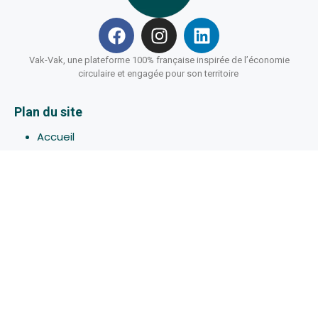
Vak-Vak, une plateforme 100% française inspirée de l’économie
circulaire et engagée pour son territoire
Plan du site
Accueil
Hébergements
Bons-plans
Activites
Devenir Hôte
À propos de Vak-Vak
Connexion
Inscription
Assistance