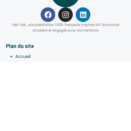
Vak-Vak, une plateforme 100% française inspirée de l’économie
circulaire et engagée pour son territoire
Plan du site
Accueil
Hébergements
Bons-plans
Activites
Devenir Hôte
À propos de Vak-Vak
Connexion
Inscription
Assistance