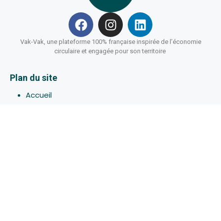
Vak-Vak, une plateforme 100% française inspirée de l’économie
circulaire et engagée pour son territoire
Plan du site
Accueil
Hébergements
Bons-plans
Activites
Devenir Hôte
À propos de Vak-Vak
Connexion
Inscription
Assistance