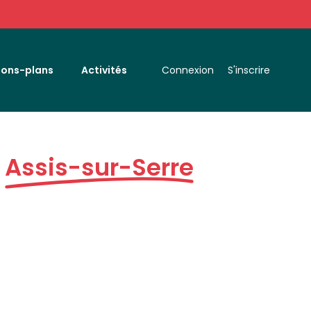
Bons-plans
Activités
Connexion
S'inscrire
à
Assis-sur-Serre