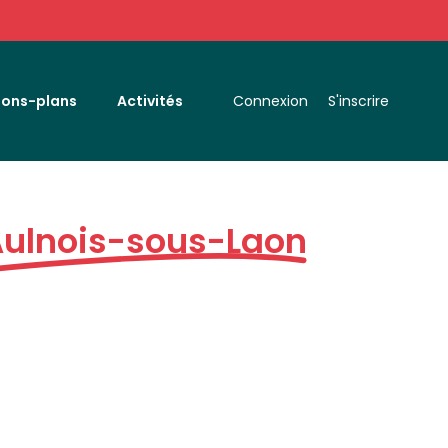
Bons-plans
Activités
Connexion
S'inscrire
ulnois-sous-Laon