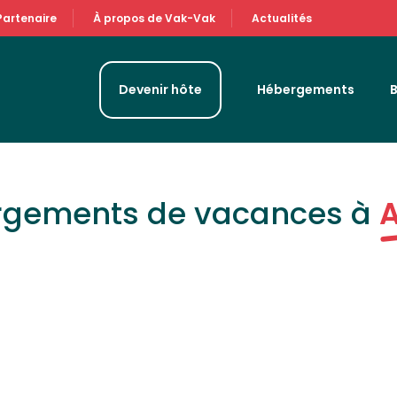
Partenaire
À propos de Vak-Vak
Actualités
Devenir hôte
Hébergements
ergements de vacances à
A