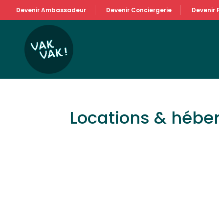
Devenir Ambassadeur
Devenir Conciergerie
Devenir 
Locations & héb