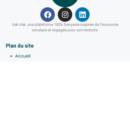
Vak-Vak, une plateforme 100% française inspirée de l’économie
circulaire et engagée pour son territoire
Plan du site
Accueil
Hébergements
Bons-plans
Activites
Devenir Hôte
À propos de Vak-Vak
Connexion
Inscription
Assistance