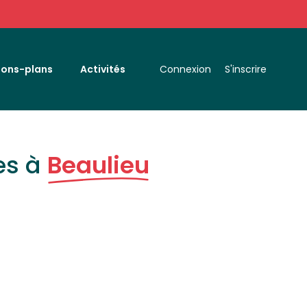
Bons-plans
Activités
Connexion
S'inscrire
es à
Beaulieu