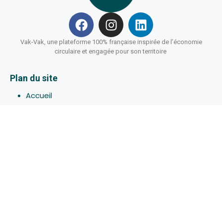
Vak-Vak, une plateforme 100% française inspirée de l’économie
circulaire et engagée pour son territoire
Plan du site
Accueil
Hébergements
Bons-plans
Activites
Devenir Hôte
À propos de Vak-Vak
Connexion
Inscription
Assistance