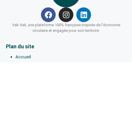
Vak-Vak, une plateforme 100% française inspirée de l’économie
circulaire et engagée pour son territoire
Plan du site
Accueil
Hébergements
Bons-plans
Activites
Devenir Hôte
À propos de Vak-Vak
Connexion
Inscription
Assistance