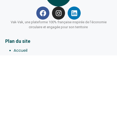
Vak-Vak, une plateforme 100% française inspirée de l’économie
circulaire et engagée pour son territoire
Plan du site
Accueil
Hébergements
Bons-plans
Activites
Devenir Hôte
À propos de Vak-Vak
Connexion
Inscription
Assistance