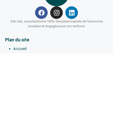
Vak-Vak, une plateforme 100% française inspirée de l’économie
circulaire et engagée pour son territoire
Plan du site
Accueil
Hébergements
Bons-plans
Activites
Devenir Hôte
À propos de Vak-Vak
Connexion
Inscription
Assistance