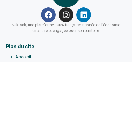
Vak-Vak, une plateforme 100% française inspirée de l’économie
circulaire et engagée pour son territoire
Plan du site
Accueil
Hébergements
Bons-plans
Activites
Devenir Hôte
À propos de Vak-Vak
Connexion
Inscription
Assistance