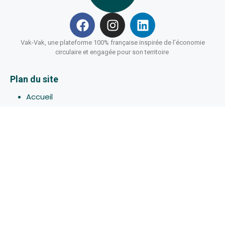
Vak-Vak, une plateforme 100% française inspirée de l’économie
circulaire et engagée pour son territoire
Plan du site
Accueil
Hébergements
Bons-plans
Activites
Devenir Hôte
À propos de Vak-Vak
Connexion
Inscription
Assistance