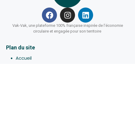
Vak-Vak, une plateforme 100% française inspirée de l’économie
circulaire et engagée pour son territoire
Plan du site
Accueil
Hébergements
Bons-plans
Activites
Devenir Hôte
À propos de Vak-Vak
Connexion
Inscription
Assistance