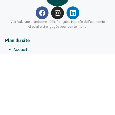
Vak-Vak, une plateforme 100% française inspirée de l’économie
circulaire et engagée pour son territoire
Plan du site
Accueil
Hébergements
Bons-plans
Activites
Devenir Hôte
À propos de Vak-Vak
Connexion
Inscription
Assistance