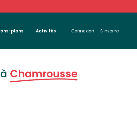
Bons-plans
Activités
Connexion
S'inscrire
 à
Chamrousse