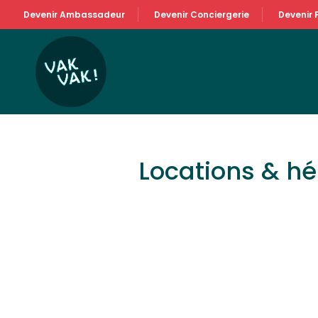
Devenir Ambassadeur
Devenir Conciergerie
Devenir 
Locations & h