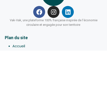
Vak-Vak, une plateforme 100% française inspirée de l’économie
circulaire et engagée pour son territoire
Plan du site
Accueil
Hébergements
Bons-plans
Activites
Devenir Hôte
À propos de Vak-Vak
Connexion
Inscription
Assistance