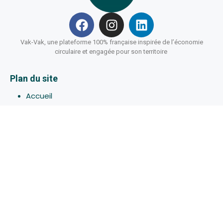
Vak-Vak, une plateforme 100% française inspirée de l’économie
circulaire et engagée pour son territoire
Plan du site
Accueil
Hébergements
Bons-plans
Activites
Devenir Hôte
À propos de Vak-Vak
Connexion
Inscription
Assistance