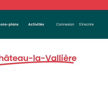
Bons-plans
Activités
Connexion
S'inscrire
hâteau-la-Vallière