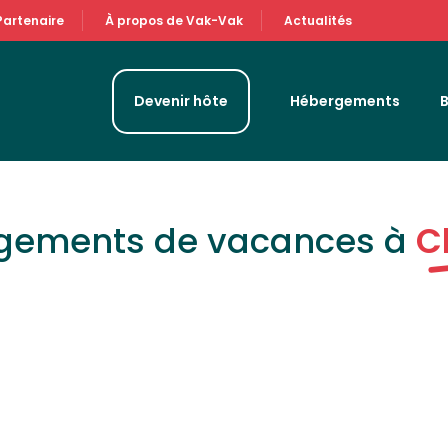
Partenaire
À propos de Vak-Vak
Actualités
Devenir hôte
Hébergements
rgements de vacances à
C