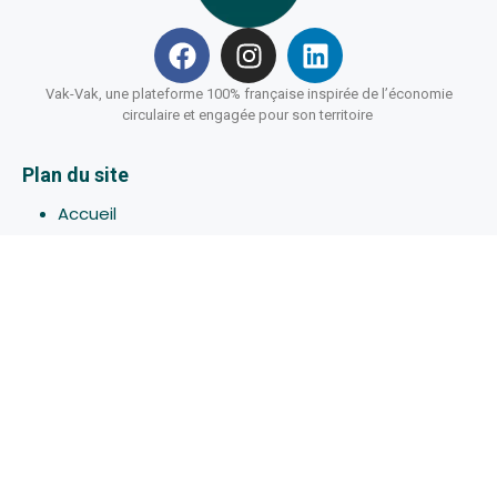
Vak-Vak, une plateforme 100% française inspirée de l’économie
circulaire et engagée pour son territoire
Plan du site
Accueil
Hébergements
Bons-plans
Activites
Devenir Hôte
À propos de Vak-Vak
Connexion
Inscription
Assistance