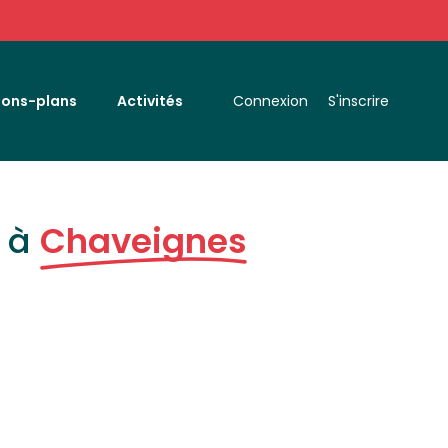
Bons-plans
Activités
Connexion
S'inscrire
s à
Chaveignes