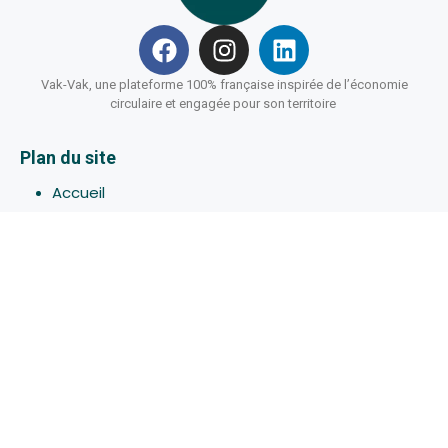
Vak-Vak, une plateforme 100% française inspirée de l’économie
circulaire et engagée pour son territoire
Plan du site
Accueil
Hébergements
Bons-plans
Activites
Devenir Hôte
À propos de Vak-Vak
Connexion
Inscription
Assistance