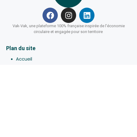
Vak-Vak, une plateforme 100% française inspirée de l’économie
circulaire et engagée pour son territoire
Plan du site
Accueil
Hébergements
Bons-plans
Activites
Devenir Hôte
À propos de Vak-Vak
Connexion
Inscription
Assistance