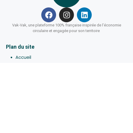
Vak-Vak, une plateforme 100% française inspirée de l’économie
circulaire et engagée pour son territoire
Plan du site
Accueil
Hébergements
Bons-plans
Activites
Devenir Hôte
À propos de Vak-Vak
Connexion
Inscription
Assistance