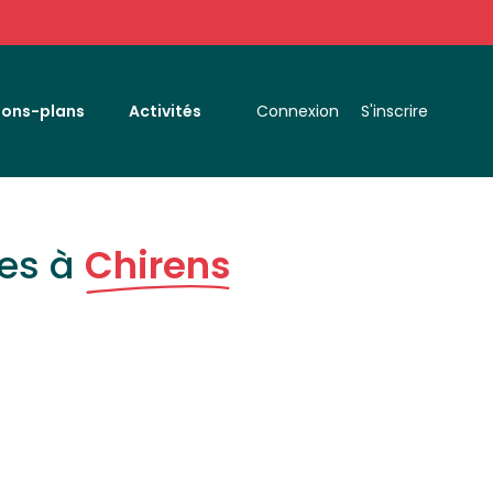
Bons-plans
Activités
Connexion
S'inscrire
es à
Chirens