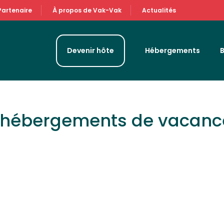
Partenaire
À propos de Vak-Vak
Actualités
Devenir hôte
Hébergements
& hébergements de vacanc