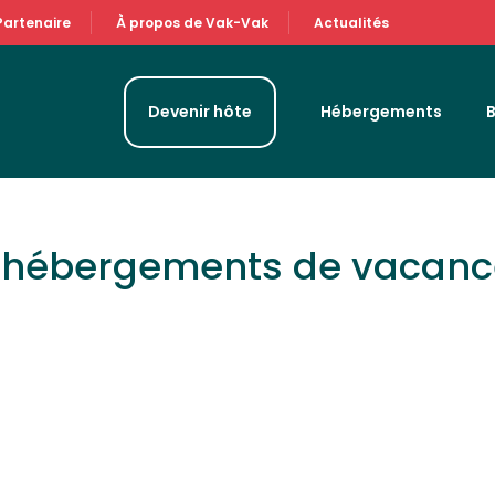
Partenaire
À propos de Vak-Vak
Actualités
Devenir hôte
Hébergements
& hébergements de vacan