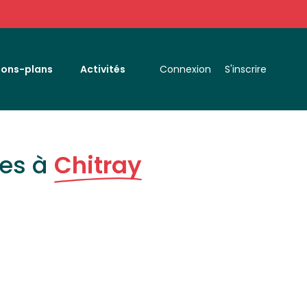
Bons-plans
Activités
Connexion
S'inscrire
ces à
Chitray