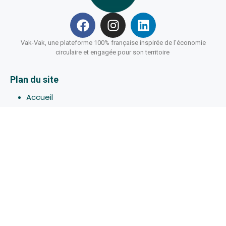
Vak-Vak, une plateforme 100% française inspirée de l’économie
circulaire et engagée pour son territoire
Plan du site
Accueil
Hébergements
Bons-plans
Activites
Devenir Hôte
À propos de Vak-Vak
Connexion
Inscription
Assistance