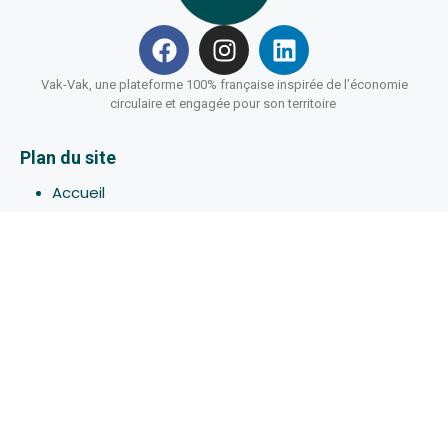
Vak-Vak, une plateforme 100% française inspirée de l’économie
circulaire et engagée pour son territoire
Plan du site
Accueil
Hébergements
Bons-plans
Activites
Devenir Hôte
À propos de Vak-Vak
Connexion
Inscription
Assistance