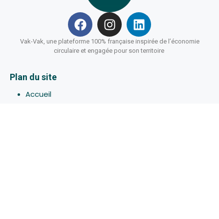
Vak-Vak, une plateforme 100% française inspirée de l’économie
circulaire et engagée pour son territoire
Plan du site
Accueil
Hébergements
Bons-plans
Activites
Devenir Hôte
À propos de Vak-Vak
Connexion
Inscription
Assistance