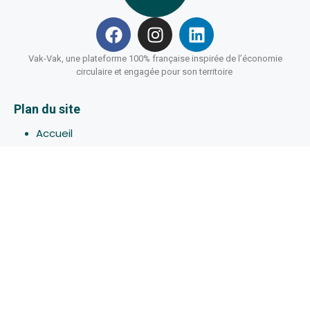
Vak-Vak, une plateforme 100% française inspirée de l’économie
circulaire et engagée pour son territoire
Plan du site
Accueil
Hébergements
Bons-plans
Activites
Devenir Hôte
À propos de Vak-Vak
Connexion
Inscription
Assistance