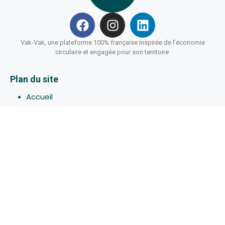
Vak-Vak, une plateforme 100% française inspirée de l’économie
circulaire et engagée pour son territoire
Plan du site
Accueil
Hébergements
Bons-plans
Activites
Devenir Hôte
À propos de Vak-Vak
Connexion
Inscription
Assistance