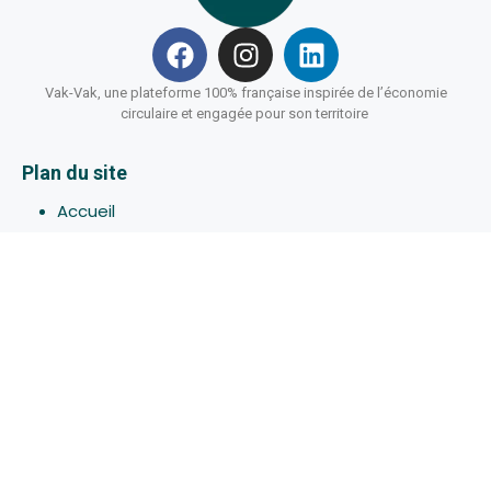
Vak-Vak, une plateforme 100% française inspirée de l’économie
circulaire et engagée pour son territoire
Plan du site
Accueil
Hébergements
Bons-plans
Activites
Devenir Hôte
À propos de Vak-Vak
Connexion
Inscription
Assistance