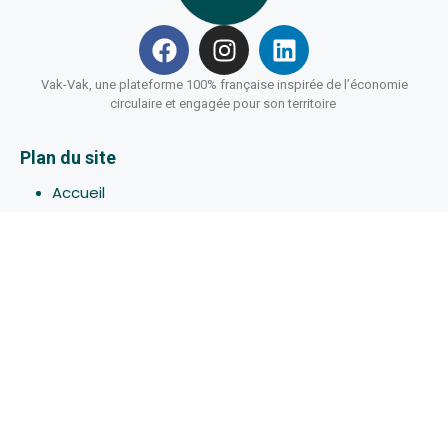
Vak-Vak, une plateforme 100% française inspirée de l’économie
circulaire et engagée pour son territoire
Plan du site
Accueil
Hébergements
Bons-plans
Activites
Devenir Hôte
À propos de Vak-Vak
Connexion
Inscription
Assistance