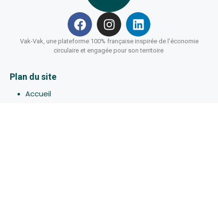
Vak-Vak, une plateforme 100% française inspirée de l’économie
circulaire et engagée pour son territoire
Plan du site
Accueil
Hébergements
Bons-plans
Activites
Devenir Hôte
À propos de Vak-Vak
Connexion
Inscription
Assistance