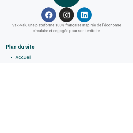
Vak-Vak, une plateforme 100% française inspirée de l’économie
circulaire et engagée pour son territoire
Plan du site
Accueil
Hébergements
Bons-plans
Activites
Devenir Hôte
À propos de Vak-Vak
Connexion
Inscription
Assistance