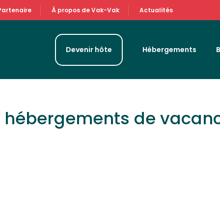
Partenaire
À propos de Vak-Vak
Actualités
Devenir hôte
Hébergements
& hébergements de vacan