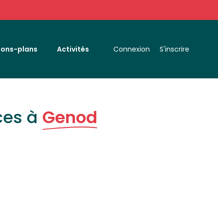
Bons-plans
Activités
Connexion
S'inscrire
ces à
Genod