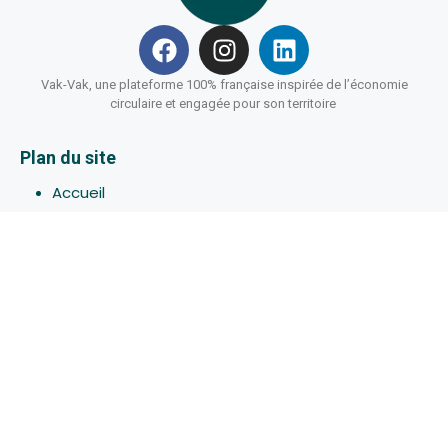
Vak-Vak, une plateforme 100% française inspirée de l’économie
circulaire et engagée pour son territoire
Plan du site
Accueil
Hébergements
Bons-plans
Activites
Devenir Hôte
À propos de Vak-Vak
Connexion
Inscription
Assistance