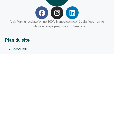
Vak-Vak, une plateforme 100% française inspirée de l’économie
circulaire et engagée pour son territoire
Plan du site
Accueil
Hébergements
Bons-plans
Activites
Devenir Hôte
À propos de Vak-Vak
Connexion
Inscription
Assistance