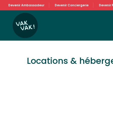
Devenir Ambassadeur
Devenir Conciergerie
Devenir 
Locations & héber