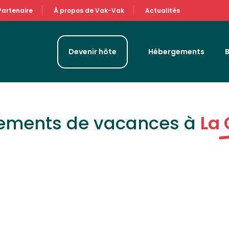
Partenaire
À propos de Vak-Vak
Actualités
Devenir hôte
Hébergements
gements de vacances à
La