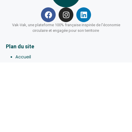
Vak-Vak, une plateforme 100% française inspirée de l’économie
circulaire et engagée pour son territoire
Plan du site
Accueil
Hébergements
Bons-plans
Activites
Devenir Hôte
À propos de Vak-Vak
Connexion
Inscription
Assistance