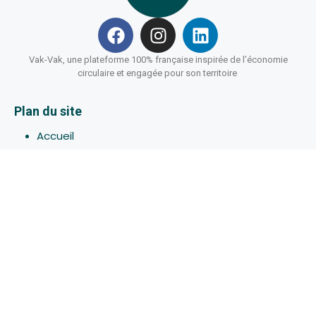
Vak-Vak, une plateforme 100% française inspirée de l’économie
circulaire et engagée pour son territoire
Plan du site
Accueil
Hébergements
Bons-plans
Activites
Devenir Hôte
À propos de Vak-Vak
Connexion
Inscription
Assistance