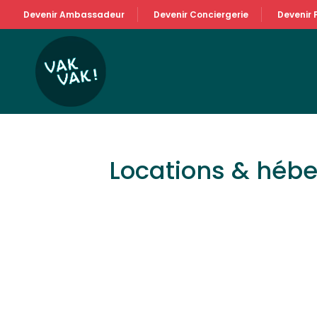
Devenir Ambassadeur
Devenir Conciergerie
Devenir 
Locations & héb