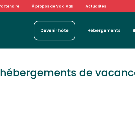
Partenaire
À propos de Vak-Vak
Actualités
Devenir hôte
Hébergements
& hébergements de vacanc