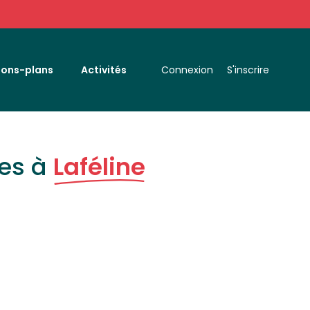
Bons-plans
Activités
Connexion
S'inscrire
es à
Laféline