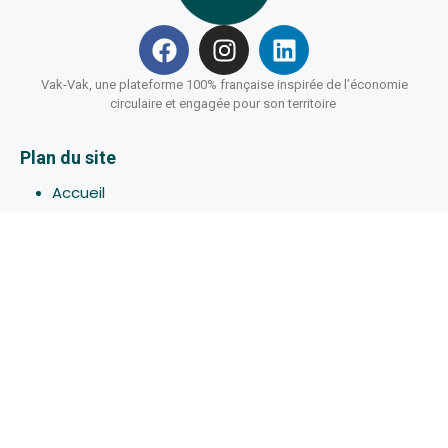
Vak-Vak, une plateforme 100% française inspirée de l’économie
circulaire et engagée pour son territoire
Plan du site
Accueil
Hébergements
Bons-plans
Activites
Devenir Hôte
À propos de Vak-Vak
Connexion
Inscription
Assistance