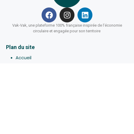
Vak-Vak, une plateforme 100% française inspirée de l’économie
circulaire et engagée pour son territoire
Plan du site
Accueil
Hébergements
Bons-plans
Activites
Devenir Hôte
À propos de Vak-Vak
Connexion
Inscription
Assistance